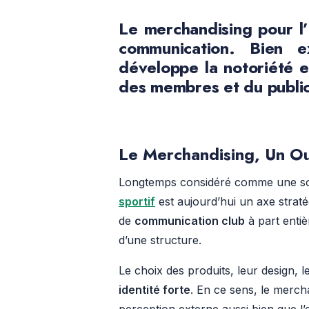
Le
merchandising pour l
communication. Bien ex
développe la
notoriété
et
des membres et du publi
Le Merchandising, Un Ou
Longtemps considéré comme une so
sportif
est aujourd’hui un axe strat
de
communication club
à part entiè
d’une structure.
Le choix des produits, leur design, l
identité forte
. En ce sens, le merch