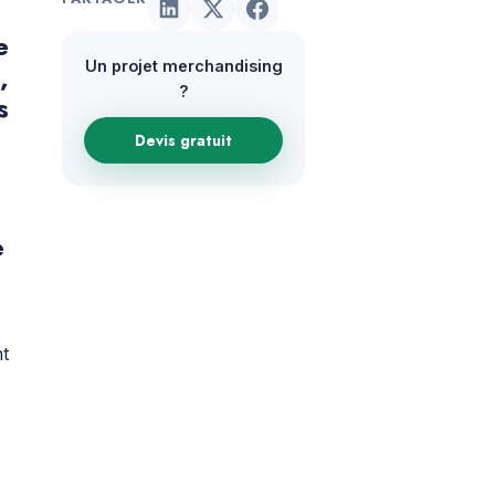
e
Un projet merchandising
e
,
?
s
Devis gratuit
e
nt