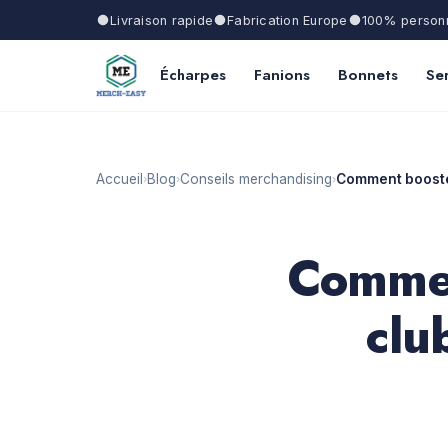
Livraison rapide
Fabrication Europe
100% personn
Écharpes
Fanions
Bonnets
Ser
Accueil
Blog
Conseils merchandising
Comment booster
›
›
›
Commen
clu