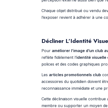
perception externe aussi bien que l
Chaque objet distribué ou vendu devie
l’exposer revient à adhérer à une c
Décliner L’Identité Visu
Pour
améliorer l’image d’un club 
reflète fidèlement l’
identité visuelle
polices et des codes graphiques prop
Les
articles promotionnels club
com
accessoires du quotidien doivent êt
reconnaissance immédiate et une pro
Cette déclinaison visuelle contribue 
membre ou supporter un moyen de s’i