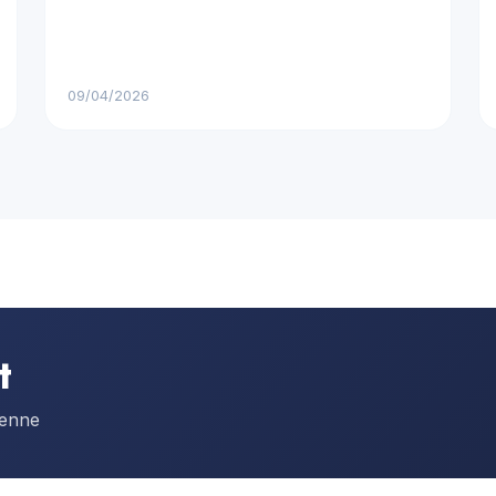
09/04/2026
t
éenne