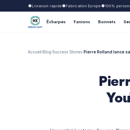
Livraison rapide
Fabrication Europe
100% personn
Écharpes
Fanions
Bonnets
Ser
Accueil
Blog
Success Stories
Pierre Rolland lance s
›
›
›
Pier
You