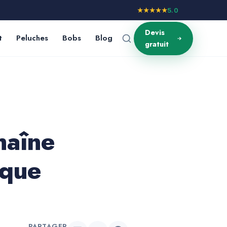
★★★★★
5.0
Devis
t
Peluches
Bobs
Blog
gratuit
haîne
aque
PARTAGER