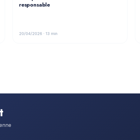
responsable
20/04/2026
· 13 min
t
éenne