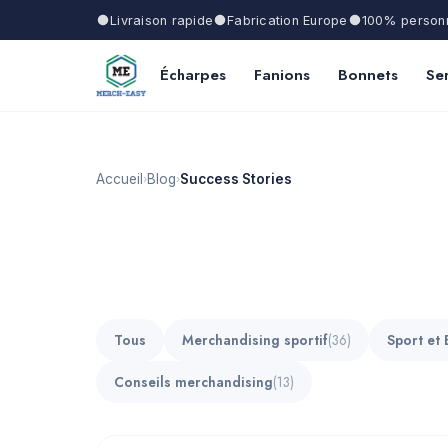
Livraison rapide
Fabrication Europe
100% personn
Écharpes
Fanions
Bonnets
Ser
Accueil
Blog
Success Stories
›
›
Tous
Merchandising sportif
(36)
Sport et 
Conseils merchandising
(13)