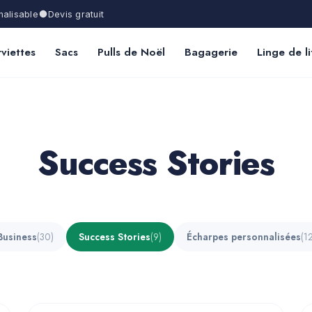
alisable
Devis gratuit
viettes
Sacs
Pulls de Noël
Bagagerie
Linge de li
Success Stories
Business
(30)
Success Stories
(9)
Écharpes personnalisées
(1