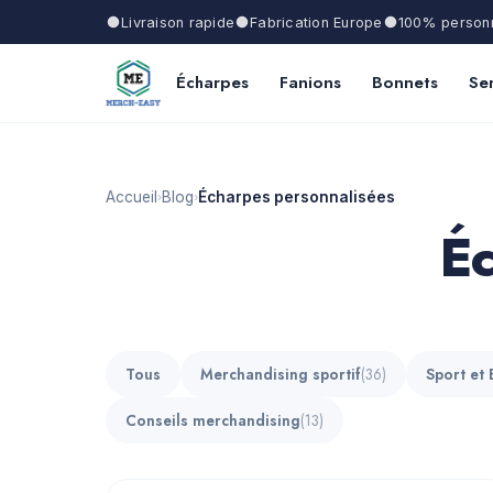
Livraison rapide
Fabrication Europe
100% personn
Écharpes
Fanions
Bonnets
Ser
Accueil
Blog
Écharpes personnalisées
›
›
Éc
Tous
Merchandising sportif
(36)
Sport et 
Conseils merchandising
(13)