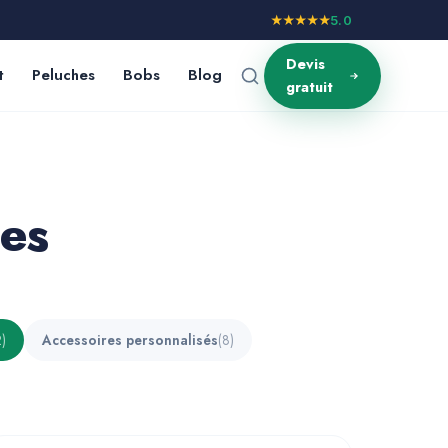
★★★★★
5.0
Devis
t
Peluches
Bobs
Blog
gratuit
ées
2)
Accessoires personnalisés
(8)