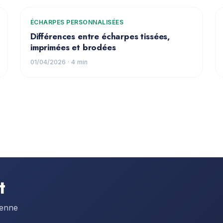
ÉCHARPES PERSONNALISÉES
Différences entre écharpes tissées,
imprimées et brodées
01/04/2026
· 4 min
t
éenne