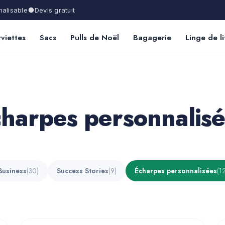
alisable
Devis gratuit
viettes
Sacs
Pulls de Noël
Bagagerie
Linge de li
harpes personnalis
Business
(30)
Success Stories
(9)
Écharpes personnalisées
(1