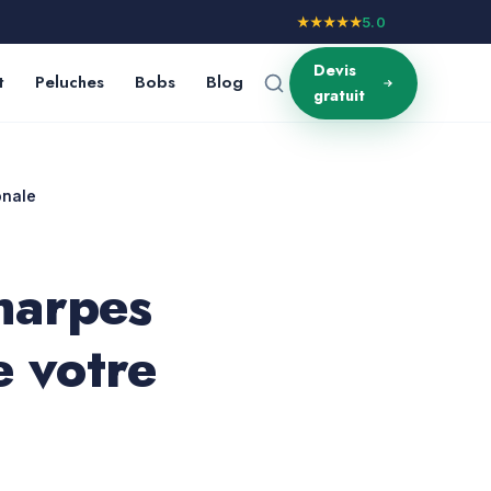
★★★★★
5.0
Devis
t
Peluches
Bobs
Blog
gratuit
onale
harpes
e votre