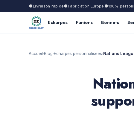
Livraison rapide
Fabrication Europe
100% personn
Écharpes
Fanions
Bonnets
Ser
Accueil
Blog
Écharpes personnalisées
Nations League
›
›
›
Natio
suppor