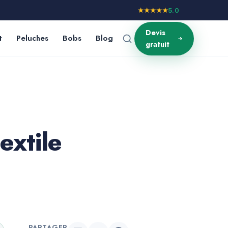
★★★★★
5.0
Devis
t
Peluches
Bobs
Blog
gratuit
extile
PARTAGER