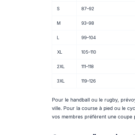
S
87–92
M
93–98
L
99–104
XL
105–110
2XL
111–118
3XL
119–126
Pour le handball ou le rugby, prév
ville. Pour la course à pied ou le cyc
vos membres préfèrent une coupe p