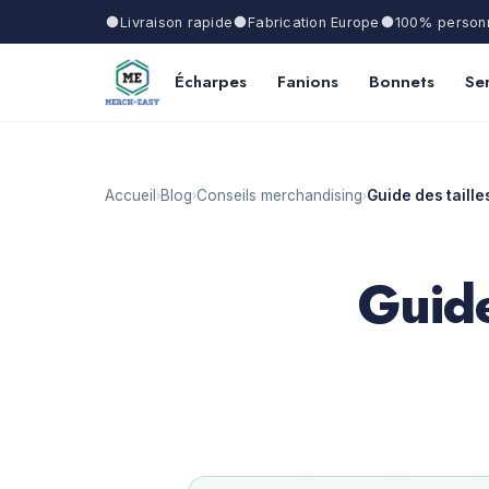
Livraison rapide
Fabrication Europe
100% personn
Écharpes
Fanions
Bonnets
Ser
Accueil
Blog
Conseils merchandising
Guide des taille
›
›
›
Guide